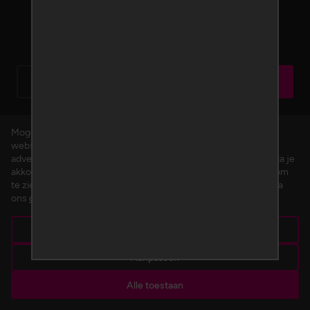
Terug
Opvragen
Mogen we cookies plaatsen? We gebruiken cookies om de
website te verbeteren en om gepersonaliseerde inhoud en
advertenties aan te bieden. Door op 'Alle toestaan' te klikken, ga je
akkoord met het gebruik van alle cookies. Klik op 'Aanpassen' om
te zien welke cookies wij plaatsen. Je kunt op ieder moment via
ons
cookiebeleid
je toestemming wijzigen of intrekken.
Alleen noodzakelijk
Aanpassen
Alle toestaan